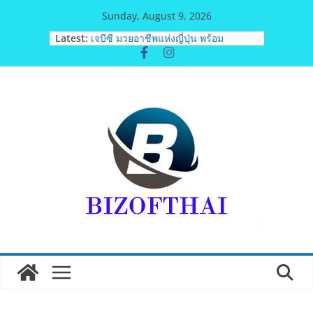
Skip
Sunday, August 9, 2026
to
Latest:
เจบีซี มวยอาชีพแห่งญี่ปุ่น พร้อม
content
สนับสนุนนักมวยชาวไทย “เสี่ยนริส”แนะ
เพิ่มไฟท์แฟ็กซ์ เว็บรับรองสถิติมวย หลัง
บล็อกเล็ก ผิดพลาด
ททท. เดินหน้ารุกตลาด Corporate
Travel ดึงเอเย่นต์กว่า 52 บริษัท ทดสอบ
เส้นทางท่องเที่ยว Corporate ยกระดับ
ภาคตะวันออกสู่จุดหมายปลายทาง
คุณภาพ
ภารกิจตำรวจจราจรโครงการพระ
ราชดำริ นำส่งอวัยวะหัวใจ ดวงที่ 184
สำเร็จลุล่วง ณ รพ.ศิริราช
เอ-พลัสซัพพลาย เดินหน้าโครงการ “คืน
ความชุ่มชื้นให้กับผิว” มอบเอบอนเน่ เด
อร์มาโลชั่นยูเรียเข้มข้นแก่ กทม. ส่งต่อ
พลังความห่วงใยสู่ผู้สูงอายุและกลุ่ม
เปราะบางที่ประสบภัยทั่วทุกพื้นที่
รฟท. เปิดเวทีรับฟังความคิดเห็น
ประชาชน ครั้งที่ 2 โครงการรถไฟฟ้า
สายสีแดงเข้ม “วงเวียนใหญ่–มหาชัย”