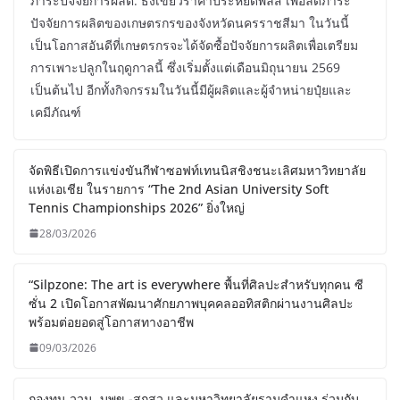
ภาระปัจจัยการผลิต: ธงเขียวราคาประหยัดพลัส เพื่อลดภาระ
ปัจจัยการผลิตของเกษตรกรของจังหวัดนครราชสีมา ในวันนี้
เป็นโอกาสอันดีที่เกษตรกรจะได้จัดซื้อปัจจัยการผลิตเพื่อเตรียม
การเพาะปลูกในฤดูกาลนี้ ซึ่งเริ่มตั้งแต่เดือนมิถุนายน 2569
เป็นต้นไป อีกทั้งกิจกรรมในวันนี้มีผู้ผลิตและผู้จำหน่ายปุ๋ยและ
เคมีภัณฑ์
จัดพิธีเปิดการแข่งขันกีฬาซอฟท์เทนนิสชิงชนะเลิศมหาวิทยาลัย
แห่งเอเชีย ในรายการ “The 2nd Asian University Soft
Tennis Championships 2026” ยิ่งใหญ่
28/03/2026
“Silpzone: The art is everywhere พื้นที่ศิลปะสำหรับทุกคน ซี
ซั่น 2 เปิดโอกาสพัฒนาศักยภาพบุคคลออทิสติกผ่านงานศิลปะ
พร้อมต่อยอดสู่โอกาสทางอาชีพ
09/03/2026
กองทุน ววน. บพข.-สกสว.และมหาวิทยาลัยรามคำแหง ร่วมกับ