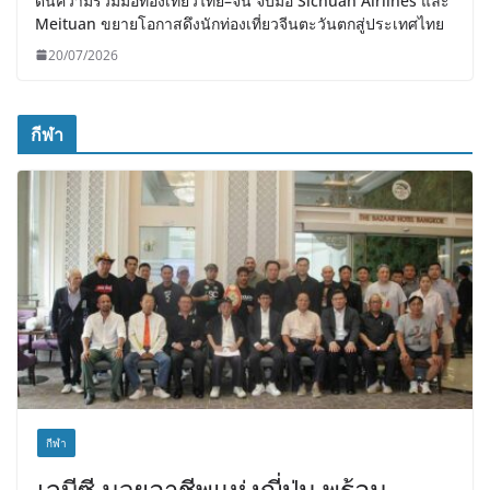
ดันความร่วมมือท่องเที่ยวไทย–จีน จับมือ Sichuan Airlines และ
Meituan ขยายโอกาสดึงนักท่องเที่ยวจีนตะวันตกสู่ประเทศไทย
20/07/2026
กีฬา
กีฬา
เจบีซี มวยอาชีพแห่งญี่ปุ่น พร้อม